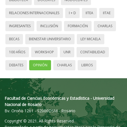
RELACIONES INTERNACIONALES
I + D
IITEA
IITAE
INGRESANTES
INCLUSIÓN
FORMACIÓN
CHARLAS
BECAS
BIENESTAR UNIVERSITARIO
LEY MICAELA
100 AÑOS
WORKSHOP
UNR
CONTABILIDAD
DEBATES
OPINIÓN
CHARLAS
LIBROS
Facultad de Ciencias Económicas y Estadística - Universidad
Nacional de Rosario
Bv. Oroño 1261 - S2000DSM - Rosario
Copyright © 2021. All Rights Reserved.