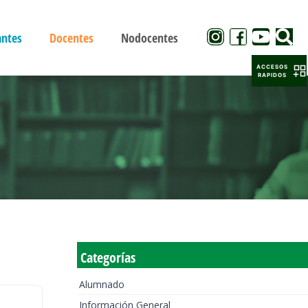
antes
Docentes
Nodocentes
ACCESOS
RAPIDOS
Categorías
Alumnado
Información General