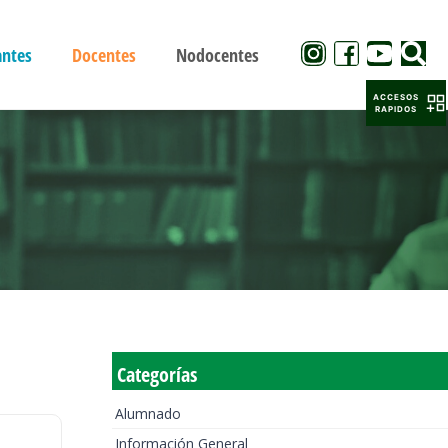
antes
Docentes
Nodocentes
ACCESOS
RAPIDOS
Categorías
Alumnado
Información General