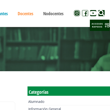
antes
Docentes
Nodocentes
ACCESOS
RAPIDOS
Categorías
Alumnado
Información General