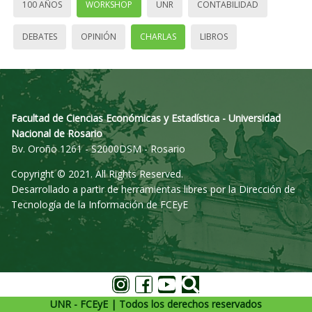
100 AÑOS
WORKSHOP
UNR
CONTABILIDAD
DEBATES
OPINIÓN
CHARLAS
LIBROS
Facultad de Ciencias Económicas y Estadística - Universidad
Nacional de Rosario
Bv. Oroño 1261 - S2000DSM - Rosario
Copyright © 2021. All Rights Reserved.
Desarrollado a partir de herramientas libres por la Dirección de
Tecnología de la Información de FCEyE
UNR - FCEyE | Todos los derechos reservados