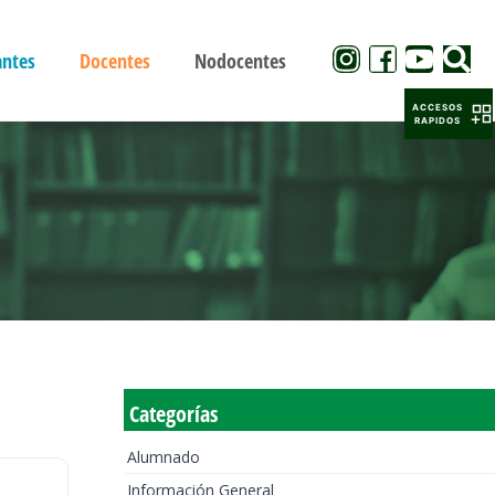
antes
Docentes
Nodocentes
ACCESOS
RAPIDOS
Categorías
Alumnado
Información General