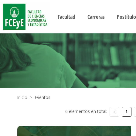
Facultad
Carreras
Postítulo
Inicio
>
Eventos
6 elementos en total:
1