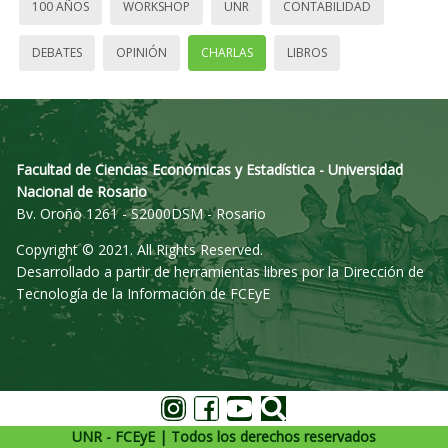
100 AÑOS
WORKSHOP
UNR
CONTABILIDAD
DEBATES
OPINIÓN
CHARLAS
LIBROS
Facultad de Ciencias Económicas y Estadística - Universidad
Nacional de Rosario
Bv. Oroño 1261 - S2000DSM - Rosario
Copyright © 2021. All Rights Reserved.
Desarrollado a partir de herramientas libres por la Dirección de
Tecnología de la Información de FCEyE
UNR - FCEyE | Todos los derechos reservados