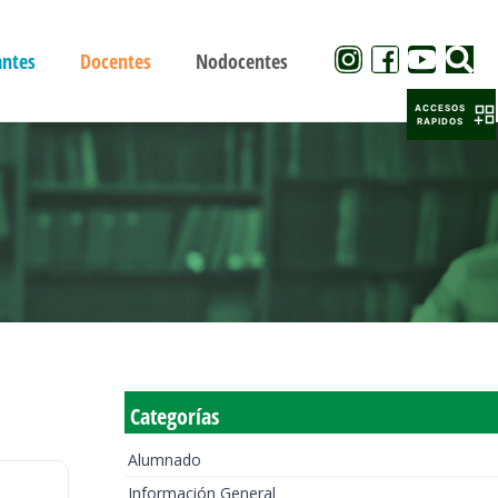
antes
Docentes
Nodocentes
ACCESOS
RAPIDOS
Categorías
Alumnado
Información General