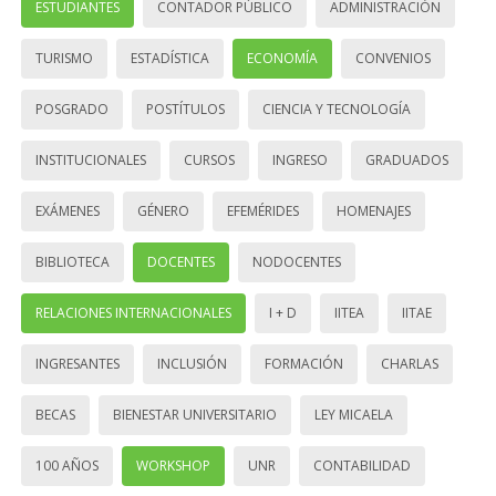
ESTUDIANTES
CONTADOR PÚBLICO
ADMINISTRACIÓN
TURISMO
ESTADÍSTICA
ECONOMÍA
CONVENIOS
POSGRADO
POSTÍTULOS
CIENCIA Y TECNOLOGÍA
INSTITUCIONALES
CURSOS
INGRESO
GRADUADOS
EXÁMENES
GÉNERO
EFEMÉRIDES
HOMENAJES
BIBLIOTECA
DOCENTES
NODOCENTES
RELACIONES INTERNACIONALES
I + D
IITEA
IITAE
INGRESANTES
INCLUSIÓN
FORMACIÓN
CHARLAS
BECAS
BIENESTAR UNIVERSITARIO
LEY MICAELA
100 AÑOS
WORKSHOP
UNR
CONTABILIDAD