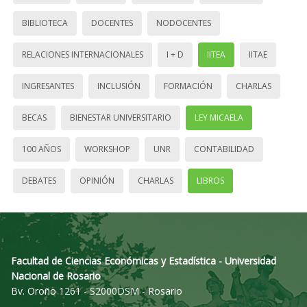
BIBLIOTECA
DOCENTES
NODOCENTES
RELACIONES INTERNACIONALES
I + D
IITEA
IITAE
INGRESANTES
INCLUSIÓN
FORMACIÓN
CHARLAS
BECAS
BIENESTAR UNIVERSITARIO
LEY MICAELA
100 AÑOS
WORKSHOP
UNR
CONTABILIDAD
DEBATES
OPINIÓN
CHARLAS
LIBROS
Facultad de Ciencias Económicas y Estadística - Universidad
Nacional de Rosario
Bv. Oroño 1261 - S2000DSM - Rosario