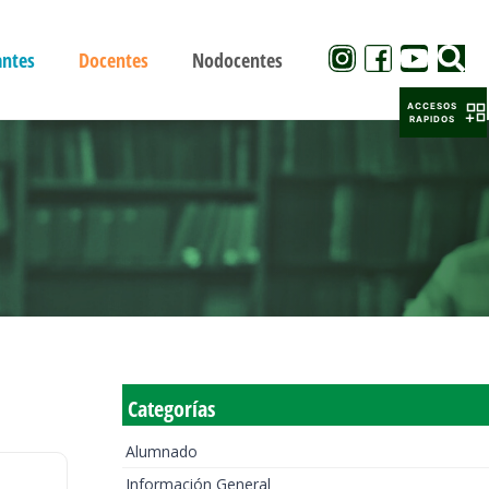
antes
Docentes
Nodocentes
ACCESOS
RAPIDOS
Categorías
Alumnado
Información General