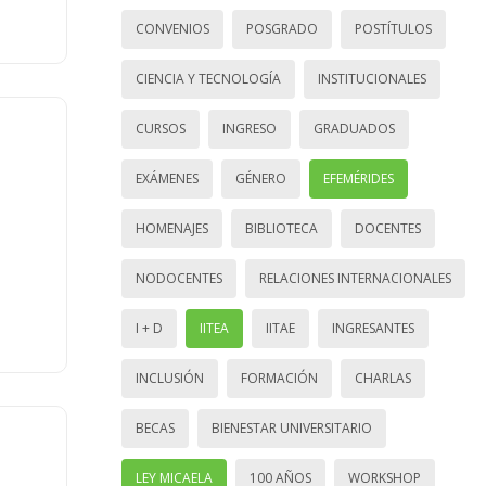
CONVENIOS
POSGRADO
POSTÍTULOS
CIENCIA Y TECNOLOGÍA
INSTITUCIONALES
CURSOS
INGRESO
GRADUADOS
EXÁMENES
GÉNERO
EFEMÉRIDES
HOMENAJES
BIBLIOTECA
DOCENTES
NODOCENTES
RELACIONES INTERNACIONALES
I + D
IITEA
IITAE
INGRESANTES
INCLUSIÓN
FORMACIÓN
CHARLAS
BECAS
BIENESTAR UNIVERSITARIO
LEY MICAELA
100 AÑOS
WORKSHOP