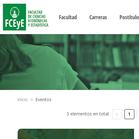
Facultad
Carreras
Postítulo
Inicio
>
Eventos
5 elementos en total:
1