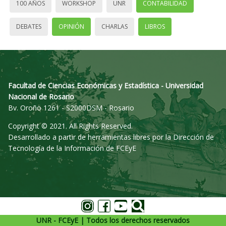
100 AÑOS
WORKSHOP
UNR
CONTABILIDAD
DEBATES
OPINIÓN
CHARLAS
LIBROS
Facultad de Ciencias Económicas y Estadística - Universidad
Nacional de Rosario
Bv. Oroño 1261 - S2000DSM - Rosario
Copyright © 2021. All Rights Reserved.
Desarrollado a partir de herramientas libres por la Dirección de
Tecnología de la Información de FCEyE
UNR - FCEyE | Todos los derechos reservados