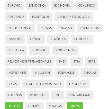
TURISMO
ESTADÍSTICA
ECONOMÍA
CONVENIOS
POSGRADO
POSTÍTULOS
CIENCIA Y TECNOLOGÍA
INSTITUCIONALES
CURSOS
INGRESO
GRADUADOS
EXÁMENES
GÉNERO
EFEMÉRIDES
HOMENAJES
BIBLIOTECA
DOCENTES
NODOCENTES
RELACIONES INTERNACIONALES
I + D
IITEA
IITAE
INGRESANTES
INCLUSIÓN
FORMACIÓN
CHARLAS
BECAS
BIENESTAR UNIVERSITARIO
LEY MICAELA
100 AÑOS
WORKSHOP
UNR
CONTABILIDAD
DEBATES
OPINIÓN
CHARLAS
LIBROS