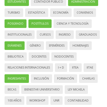
ESTUDIANTES
CONTADOR PÚBLICO
ADMINISTRACIÓN
TURISMO
ESTADÍSTICA
ECONOMÍA
CONVENIOS
POSGRADO
POSTÍTULOS
CIENCIA Y TECNOLOGÍA
INSTITUCIONALES
CURSOS
INGRESO
GRADUADOS
EXÁMENES
GÉNERO
EFEMÉRIDES
HOMENAJES
BIBLIOTECA
DOCENTES
NODOCENTES
RELACIONES INTERNACIONALES
I + D
IITEA
IITAE
INGRESANTES
INCLUSIÓN
FORMACIÓN
CHARLAS
BECAS
BIENESTAR UNIVERSITARIO
LEY MICAELA
100 AÑOS
WORKSHOP
UNR
CONTABILIDAD