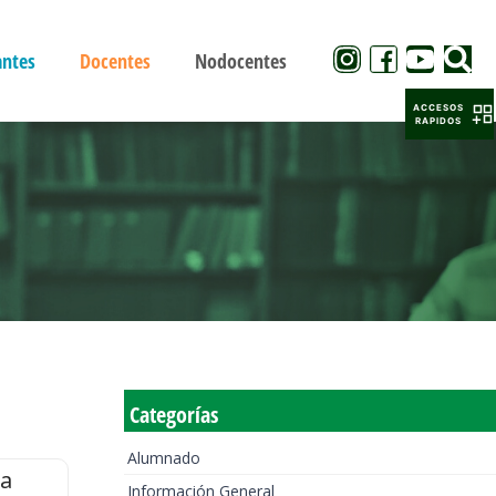
antes
Docentes
Nodocentes
ACCESOS
RAPIDOS
Categorías
Alumnado
la
Información General