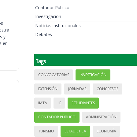
Contador Público
Investigación
os
Noticias institucionales
estra
Debates
s y
s en
Tags
CONVOCATORIAS
INVESTIGACIÓN
EXTENSIÓN
JORNADAS
CONGRESOS
IIATA
IIE
ESTUDIANTES
CONTADOR PÚBLICO
ADMINISTRACIÓN
TURISMO
ESTADÍSTICA
ECONOMÍA