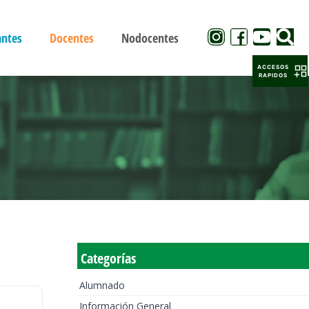
antes
Docentes
Nodocentes
ACCESOS
RAPIDOS
Categorías
Alumnado
Información General