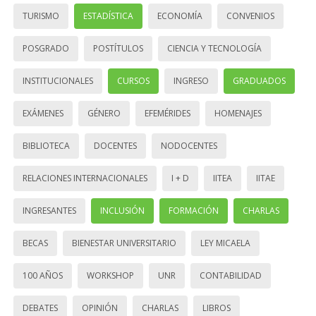
TURISMO
ESTADÍSTICA
ECONOMÍA
CONVENIOS
POSGRADO
POSTÍTULOS
CIENCIA Y TECNOLOGÍA
INSTITUCIONALES
CURSOS
INGRESO
GRADUADOS
EXÁMENES
GÉNERO
EFEMÉRIDES
HOMENAJES
BIBLIOTECA
DOCENTES
NODOCENTES
RELACIONES INTERNACIONALES
I + D
IITEA
IITAE
INGRESANTES
INCLUSIÓN
FORMACIÓN
CHARLAS
BECAS
BIENESTAR UNIVERSITARIO
LEY MICAELA
100 AÑOS
WORKSHOP
UNR
CONTABILIDAD
DEBATES
OPINIÓN
CHARLAS
LIBROS