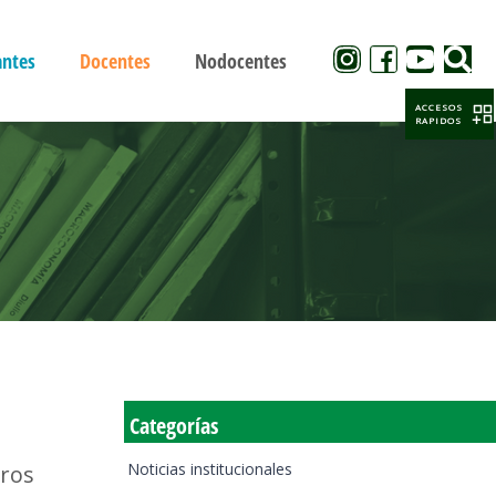
antes
Docentes
Nodocentes
ACCESOS
RAPIDOS
Categorías
Noticias institucionales
tros