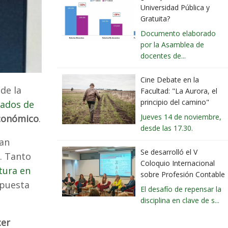
Universidad Pública y
Gratuita?
Documento elaborado
por la Asamblea de
docentes de...
Cine Debate en la
de la
Facultad: "La Aurora, el
principio del camino"
gados de
Jueves 14 de noviembre,
económico
.
desde las 17.30.
ian
Se desarrolló el V
. Tanto
Coloquio Internacional
tura en
sobre Profesión Contable
opuesta
El desafío de repensar la
disciplina en clave de s...
cer