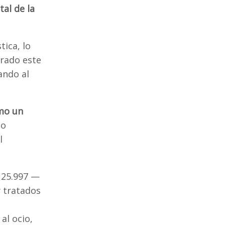
tal de la
tica, lo
orado este
ando al
omo un
mo
l
y 25.997 —
 tratados
al ocio,