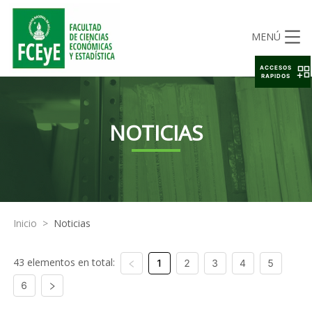
MENÚ
ACCESOS
RAPIDOS
NOTICIAS
Inicio
>
Noticias
43 elementos en total:
1
2
3
4
5
6