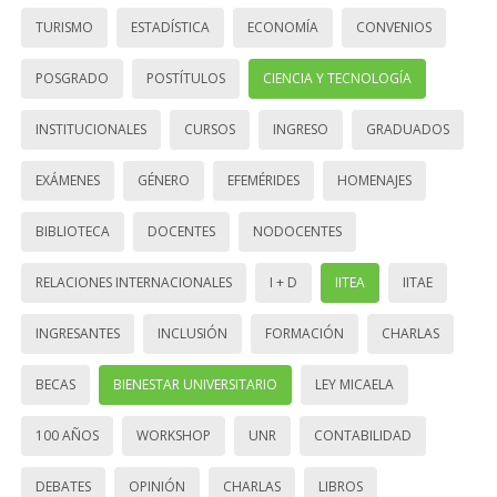
TURISMO
ESTADÍSTICA
ECONOMÍA
CONVENIOS
POSGRADO
POSTÍTULOS
CIENCIA Y TECNOLOGÍA
INSTITUCIONALES
CURSOS
INGRESO
GRADUADOS
EXÁMENES
GÉNERO
EFEMÉRIDES
HOMENAJES
BIBLIOTECA
DOCENTES
NODOCENTES
RELACIONES INTERNACIONALES
I + D
IITEA
IITAE
INGRESANTES
INCLUSIÓN
FORMACIÓN
CHARLAS
BECAS
BIENESTAR UNIVERSITARIO
LEY MICAELA
100 AÑOS
WORKSHOP
UNR
CONTABILIDAD
DEBATES
OPINIÓN
CHARLAS
LIBROS