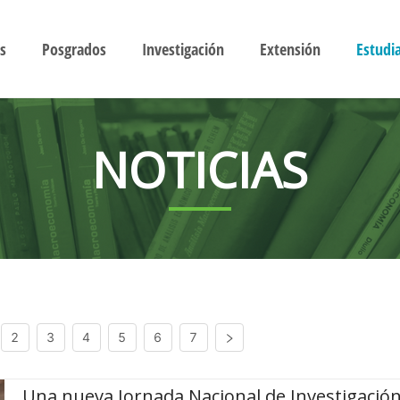
s
Posgrados
Investigación
Extensión
Estudi
NOTICIAS
2
3
4
5
6
7
Una nueva Jornada Nacional de Investigació