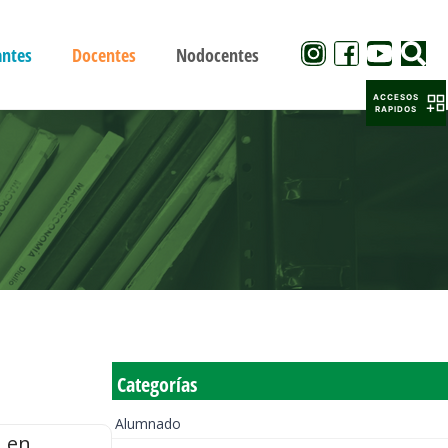
antes
Docentes
Nodocentes
ACCESOS
RAPIDOS
Categorías
Alumnado
n en