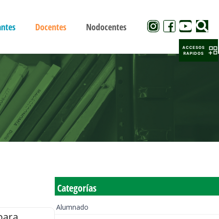
antes
Docentes
Nodocentes
ACCESOS
RAPIDOS
Categorías
Alumnado
para