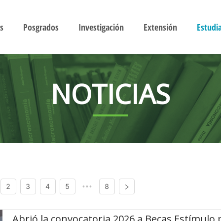
s
Posgrados
Investigación
Extensión
Estudi
NOTICIAS
2
3
4
5
8
•••
Abrió la convocatoria 2026 a Becas Estímulo 