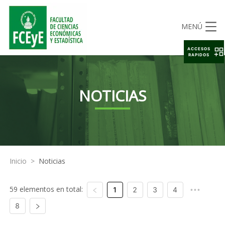
MENÚ
ACCESOS
RAPIDOS
NOTICIAS
Inicio
>
Noticias
59 elementos en total:
1
2
3
4
•••
8