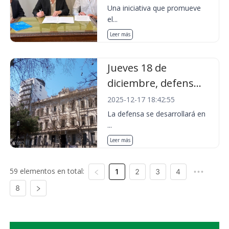
Una iniciativa que promueve
el...
Leer más
Jueves 18 de
diciembre, defens...
2025-12-17 18:42:55
La defensa se desarrollará en
...
Leer más
59 elementos en total:
1
2
3
4
•••
8