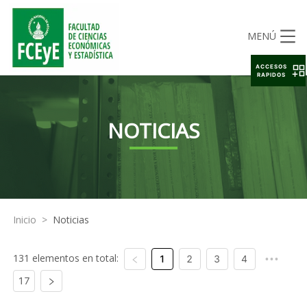
MENÚ
ACCESOS
RAPIDOS
NOTICIAS
Inicio
>
Noticias
131 elementos en total:
1
2
3
4
•••
17