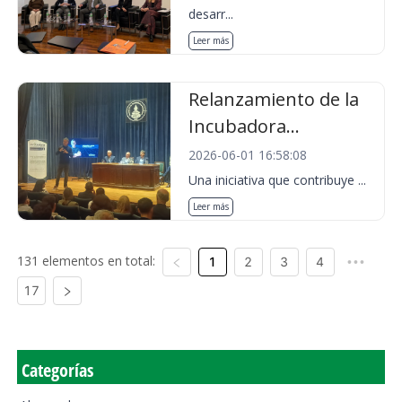
desarr...
Leer más
Relanzamiento de la
Incubadora...
2026-06-01 16:58:08
Una iniciativa que contribuye ...
Leer más
131 elementos en total:
1
2
3
4
•••
17
Categorías