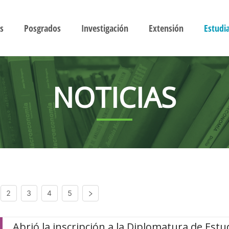
s
Posgrados
Investigación
Extensión
Estudi
NOTICIAS
2
3
4
5
Abrió la inscripción a la Diplomatura de Estu