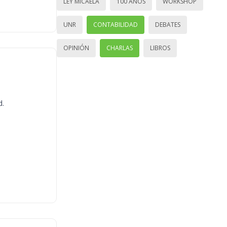
LEY MICAELA
100 AÑOS
WORKSHOP
UNR
CONTABILIDAD
DEBATES
OPINIÓN
CHARLAS
LIBROS
d.