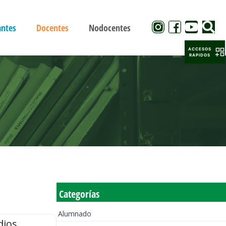
antes
Docentes
Nodocentes
ACCESOS
RAPIDOS
Categorías
Alumnado
dios