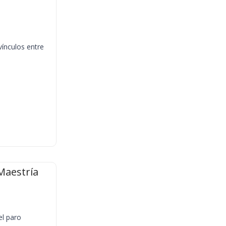
vínculos entre
Maestría
el paro