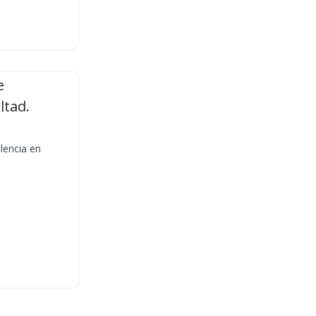
e
ltad.
lencia en