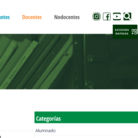
antes
Docentes
Nodocentes
ACCESOS
RAPIDOS
Categorías
Alumnado
o