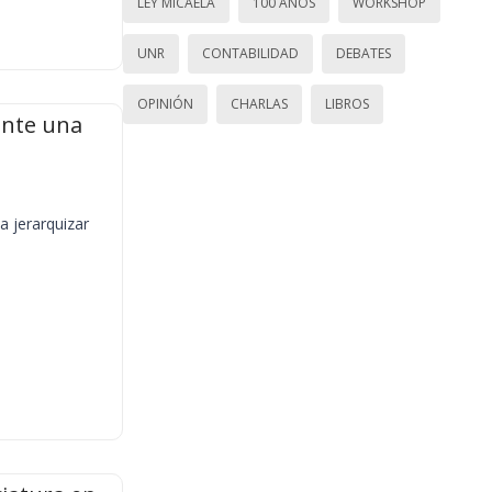
LEY MICAELA
100 AÑOS
WORKSHOP
UNR
CONTABILIDAD
DEBATES
OPINIÓN
CHARLAS
LIBROS
ante una
a jerarquizar