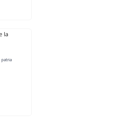
 la
 patria