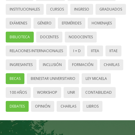
INSTITUCIONALES
CURSOS
INGRESO
GRADUADOS
EXÁMENES
GÉNERO
EFEMÉRIDES
HOMENAJES
BIBLIOTECA
DOCENTES
NODOCENTES
RELACIONES INTERNACIONALES
I + D
IITEA
IITAE
INGRESANTES
INCLUSIÓN
FORMACIÓN
CHARLAS
BECAS
BIENESTAR UNIVERSITARIO
LEY MICAELA
100 AÑOS
WORKSHOP
UNR
CONTABILIDAD
DEBATES
OPINIÓN
CHARLAS
LIBROS