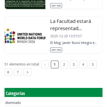
Leer más
La Facultad estará
representad...
2025-12-29 13:57:57
El Mag. Javier Bussi integra e...
Leer más
51 elementos en total:
1
2
3
4
5
6
7
Categorías
Alumnado