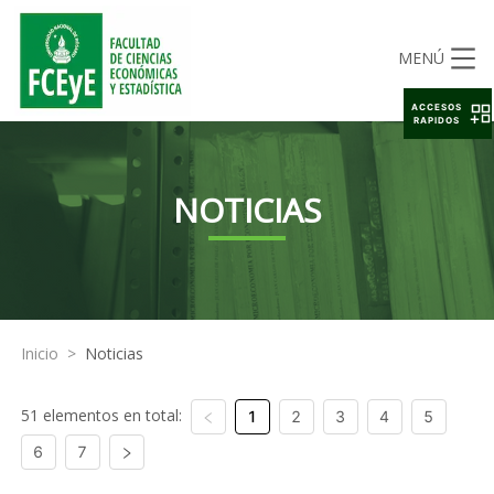
MENÚ
ACCESOS
RAPIDOS
NOTICIAS
Inicio
>
Noticias
51 elementos en total:
1
2
3
4
5
6
7