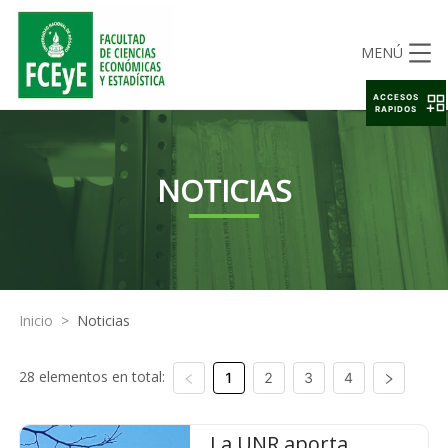
MENÚ
ACCESOS
RAPIDOS
NOTICIAS
Inicio
>
Noticias
28 elementos en total:
1
2
3
4
La UNR aporta