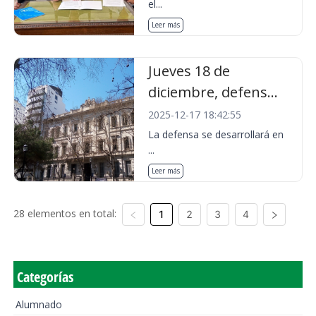
el...
Leer más
Jueves 18 de
diciembre, defens...
2025-12-17 18:42:55
La defensa se desarrollará en
...
Leer más
28 elementos en total:
1
2
3
4
Categorías
Alumnado