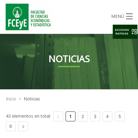
MENÚ
ACCESOS
RAPIDOS
NOTICIAS
Inicio
>
Noticias
43 elementos en total:
1
2
3
4
5
6