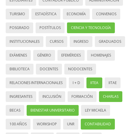
ESTUDIANTES
CONTADOR PÚBLICO
ADMINISTRACIÓN
TURISMO
ESTADÍSTICA
ECONOMÍA
CONVENIOS
POSGRADO
POSTÍTULOS
CIENCIA Y TECNOLOGÍA
INSTITUCIONALES
CURSOS
INGRESO
GRADUADOS
EXÁMENES
GÉNERO
EFEMÉRIDES
HOMENAJES
BIBLIOTECA
DOCENTES
NODOCENTES
RELACIONES INTERNACIONALES
I + D
IITEA
IITAE
INGRESANTES
INCLUSIÓN
FORMACIÓN
CHARLAS
BECAS
BIENESTAR UNIVERSITARIO
LEY MICAELA
100 AÑOS
WORKSHOP
UNR
CONTABILIDAD