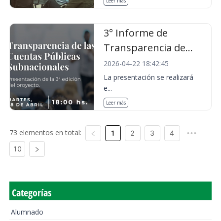
Leer más
3° Informe de
Transparencia de...
2026-04-22 18:42:45
La presentación se realizará
e...
Leer más
73 elementos en total:
1
2
3
4
•••
10
Categorías
Alumnado