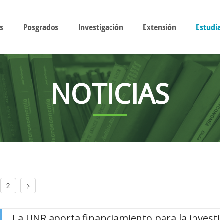
s
Posgrados
Investigación
Extensión
Estudi
NOTICIAS
2
La UNR aporta financiamiento para la invest