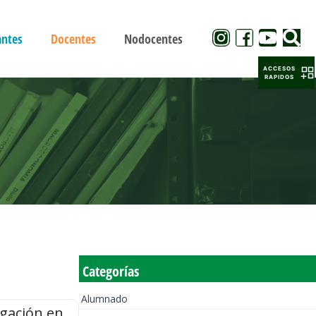
antes
Docentes
Nodocentes
ACCESOS
RAPIDOS
Categorías
Alumnado
igación en