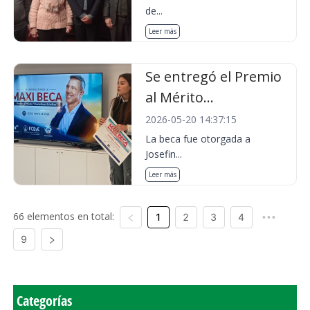
de...
Leer más
Se entregó el Premio
al Mérito...
2026-05-20 14:37:15
La beca fue otorgada a
Josefin...
Leer más
66 elementos en total:
1
2
3
4
•••
9
Categorías