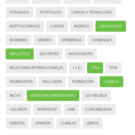
POSGRADO
POSTÍTULOS
CIENCIA Y TECNOLOGÍA
INSTITUCIONALES
CURSOS
INGRESO
GRADUADOS
EXÁMENES
GÉNERO
EFEMÉRIDES
HOMENAJES
BIBLIOTECA
DOCENTES
NODOCENTES
RELACIONES INTERNACIONALES
I + D
IITEA
IITAE
INGRESANTES
INCLUSIÓN
FORMACIÓN
CHARLAS
BECAS
BIENESTAR UNIVERSITARIO
LEY MICAELA
100 AÑOS
WORKSHOP
UNR
CONTABILIDAD
DEBATES
OPINIÓN
CHARLAS
LIBROS