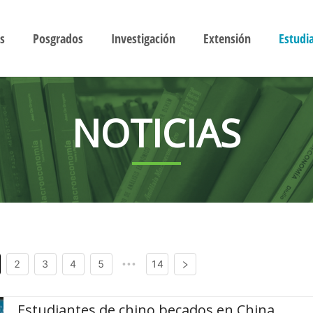
s
Posgrados
Investigación
Extensión
Estudi
NOTICIAS
2
3
4
5
14
•••
Estudiantes de chino becados en China