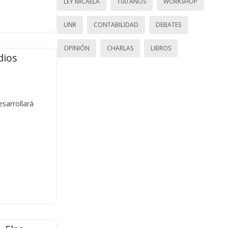
LEY MICAELA
100 AÑOS
WORKSHOP
UNR
CONTABILIDAD
DEBATES
OPINIÓN
CHARLAS
LIBROS
dios
sarrollará